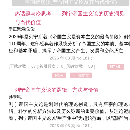
本期聚焦(列宁帝国主义论及其当代价值)
热话题与冷思考——列宁帝国主义论的历史洞见
与当代价值
季正聚;鞠俊俊;
2026年是列宁所著《帝国主义是资本主义的最高阶段》创
110周年。这部经典著作系统分析了帝国主义的本质、基本
征和基本矛盾，揭示了帝国主义产生、发展和必然灭亡的
律，不仅为当时的无产阶级革命与反殖民斗争提供了锐利
2026 年 03 期 No.181 ;
思想武器，也为我们科学分析20世纪以来全球政治经济格
[下载次数： 67 ]
[被引频次： 0 ]
[阅读次数： 50 ]
HTML
的演变和美国霸权的实质奠定了坚实的理论基础。在百年
PDF
引用本文
局加速演进和国际形势变乱交织的当下，经济金融化、数
垄断、科技霸权、逆全球化、贸易霸凌、地缘冲突等新现
列宁帝国主义论的逻辑、方法与价值
层出不穷，列宁帝国主义论依然焕发着真理的光辉。面对
孙来斌;
形势下资本主义的新现象、新特征、新手段，如何运用列
列宁帝国主义论是划时代的理论创造，具有严密的理论
帝国主义论这一思想武器深刻剖析帝国主义的本质与霸权
辑、科学的分析方法以及历久弥新的重要价值。从理论逻
辑？如何看待美国的霸权、霸凌、霸道对世界格局和国际
看，列宁帝国主义论以“生产集中”为起始范畴，以“垄断”为
序的影响？围绕上述问题，本刊特邀请中央党史和文献研
心范畴，通过对五大基本特征的全面考察，揭示了帝国主
2026 年 03 期 No.181 ;
院副院长季正聚研究员，就相关问题进行深入解读。