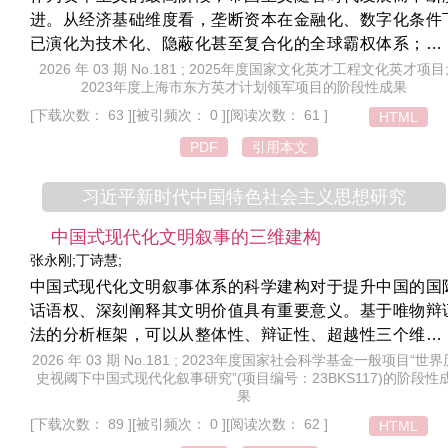
趋势，反而会加速这一进程。在此背景下，国际秩序重构
进。从经济基础维度看，垄断资本在金融化、数字化条件
在必行。
已演化为技术化、隐蔽化甚至复合化的全球霸权体系；从
际体系维度看，资本主义世界体系的稳定性与国际体系的
2026 年 03 期 No.181 ; 2025年度国家文化英才工程文化英才项目
2023年度上海市东方英才计划领军项目的阶段性成果
期性震荡之间存在显著张力；从历史趋势维度看，帝国主
正处于和平与战争交织、合作与对抗并行以及社会主义与
[下载次数： 63 ]
[被引频次： 0 ]
[阅读次数： 61 ]
HTML
本主义长期博弈的关键期。帝国主义呈现出一系列新的发
PDF
引用本文
态势，但它以垄断资本为核心的扩张逻辑及其发展的不平
性不仅没有改变，反而更为剧烈，正是这种发展的急剧不
习近平新时代中国特色社会主义思想研究
衡性给世界带来了诸多的不确定性，并推动百年变局加速
进。因此，列宁帝国主义论依然具有强大的现实解释力、
中国式现代化文明叙事的三维建构
判力和建构力，同时也需要根据时代的发展为其注入新的
张永刚;丁诗慧;
容，以破解全球治理困境、回应时代之问。
中国式现代化文明叙事体系的科学建构对于提升中国的国
话语权、深刻阐释其文明价值具有重要意义。基于唯物辩
法的分析框架，可以从整体性、辩证性、超越性三个维度
统阐发中国式现代化文明叙事的建构逻辑。整体性叙事立
2026 年 03 期 No.181 ; 2023年度国家社会科学基金一般项目“世界
史视阈下中国式现代化叙事研究”(项目编号：23BKS117)的阶段性
历史连续性、空间延展性与系统协同性，揭示中国式现代
果
迈向系统协调的文明新形态的必然路径；辩证性叙事贯通
[下载次数： 89 ]
[被引频次： 0 ]
[阅读次数： 62 ]
HTML
遍规律与中国特色、文明传承与时代创新、内生与外生，