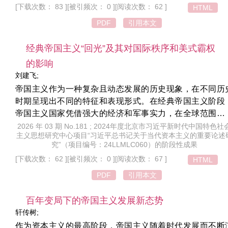
的本质规定与发展趋势。从分析方法看，列宁坚持唯物辩
[下载次数： 83 ]
[被引频次： 0 ]
[阅读次数： 62 ]
HTML
法，实现了数据分析与科学定性、现象考察与本质揭示、
PDF
引用本文
论批判与理论建构、通俗论述与严谨论证的有机统一，体
了科学性。列宁帝国主义论开辟了马克思主义政治经济学
经典帝国主义“回光”及其对国际秩序和美式霸权
展的“列宁路径”，为甄别当代各式新帝国主义理论提供了理
的影响
参照，为洞察百年变局提供了重要的思想武器。
刘建飞;
帝国主义作为一种复杂且动态发展的历史现象，在不同历
时期呈现出不同的特征和表现形式。在经典帝国主义阶段
帝国主义国家凭借强大的经济和军事实力，在全球范围内
行直接的资源掠夺、殖民统治与市场瓜分。二战后进入新
2026 年 03 期 No.181 ; 2024年度北京市习近平新时代中国特色社
主义思想研究中心项目“习近平总书记关于当代资本主义的重要论述
国主义阶段，美国等西方国家的掠夺方式更为隐晦，更多
究”（项目编号：24LLMLC060）的阶段性成果
助其主导的国际经济秩序，用金融操控和技术垄断等间接
[下载次数： 62 ]
[被引频次： 0 ]
[阅读次数： 67 ]
HTML
段对发展中国家进行间接控制和剥削。特朗普第二任期
来，美国对外政策出现了明显转向，呈现出经典帝国主义
PDF
引用本文
某些特征与倾向，这一现象可被视为经典帝国主义的“回光”
美国不顾国际社会的反对与全球发展趋势，公然侵犯他国
百年变局下的帝国主义发展新态势
权甚至发动局部战争，对二战后的国际秩序造成了多维度
轩传树;
重冲击。经典帝国主义的“回光”不仅不能挽救美式霸权的衰
作为资本主义的最高阶段，帝国主义随着时代发展而不断