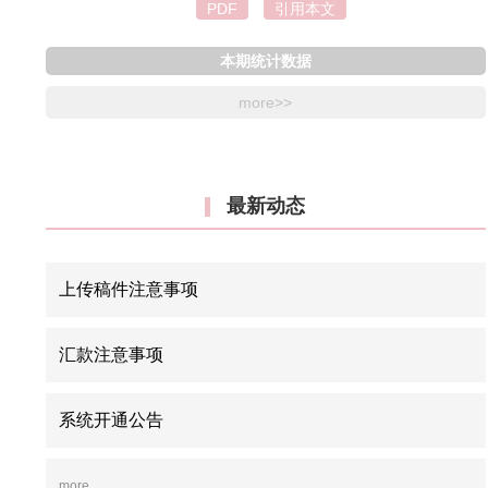
现中国式现代化动态平衡的发展机制；超越性叙事致力于
PDF
引用本文
价值上扬弃资本逻辑、路径上突破依附模式、话语上解构
方霸权，推动文明层级实现实质性跃升。这三重维度是中
本期统计数据
式现代化文明叙事在结构、动力与实践层面的具体展开，
more>>
仅构建起根基扎实、逻辑自洽的叙事体系，也为人类探索
元现代化道路提供了新的叙事范式。
最新动态
上传稿件注意事项
汇款注意事项
系统开通公告
more..