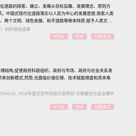
代化道路的探索、确立、发展从目标旨趣、发展理念、原则方
变革。中国式现代化道路落实以人民为中心的发展思想,探索人类
裕、两个文明、绿色发展、和平道路等根本特质,赋予人类文明
004）的阶段性成果
HTML
PDF
引用本文
治理结构,促使政府科层组织、政府与市场、政府与社会关系发
来创新模式,然而,也面临价值伦理、技术赋能限度和资本角
ZDA110); 2018年度北京市科技计划项目“大数据在社会治理中
HTML
PDF
引用本文