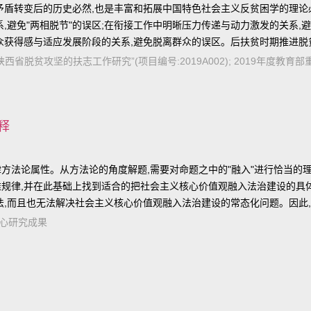
矛盾转变后的历史必然,也是丰富和拓展中国特色社会主义反贫困学的理论
,避免"两相脱节"的误区;在衔接工作中明晰压力传递与动力激发的关系,避
群众获得感与适应发展阶段的关系,避免脱离群众的误区。后扶贫时期推进
基金项目“陕西省脱贫攻坚的扶志工作研究”(项目编号:2019A002); 2019
释
律方法论属性。从方法论的角度解题,需要对命题之中的"融入"进行恰当的理
规律,并在此基础上找到适合的把社会主义核心价值观融入法治建设的具
法,而且也无法解决社会主义核心价值观融入法治建设的常态化问题。因此
要的。
新中心研究成果