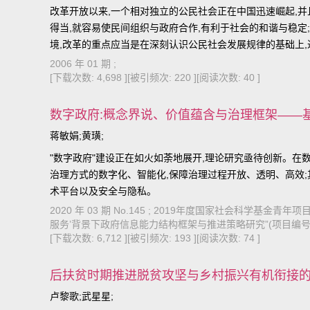
改革开放以来,一个相对独立的公民社会正在中国迅速崛起,
得当,就容易使民间组织与政府合作,有利于社会的和谐与稳定
境,改革的重点应当是在深刻认识公民社会发展规律的基础上
册、监管、经费、税收等方面,对民间组织既积极支持、热情帮
2006 年 01 期 ;
协力建设社会主义和谐社会。
[下载次数: 4,698 ]
[被引频次: 220 ]
[阅读次数: 40 ]
数字政府:概念界说、价值蕴含与治理框架——
蒋敏娟;黄璜;
"数字政府"建设正在如火如荼地展开,理论研究亟待创新。
治理方式的数字化、智能化,保障治理过程开放、透明、高效
术平台以及安全与隐私。
2020 年 03 期 No.145 ; 2019年度国家社会科学基
服务’背景下政府信息能力结构框架与推进策略研究”(项目编号:1
[下载次数: 6,712 ]
[被引频次: 193 ]
[阅读次数: 74 ]
后扶贫时期推进脱贫攻坚与乡村振兴有机衔接
卢黎歌;武星星;