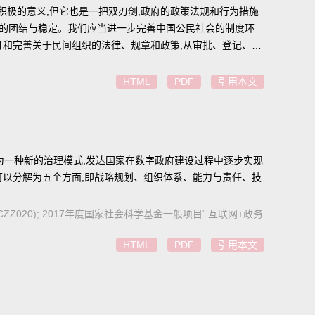
积极的意义,但它也是一把双刃剑,政府的政策法规和行为措施
社会的团结与稳定。我们应当进一步完善中国公民社会的制度环
订和完善关于民间组织的法律、规章和政策,从审批、登记、注
,防止民间组织成为政府的对立面,使其更好地与政府合作,齐心
HTML
PDF
引用本文
为一种新的治理模式,发达国家在数字政府建设过程中逐步实现
可以分解为五个方面,即战略规划、组织体系、能力与责任、技
CZZ020); 2017年度国家社会科学基金一般项目“‘互联网+政务
HTML
PDF
引用本文