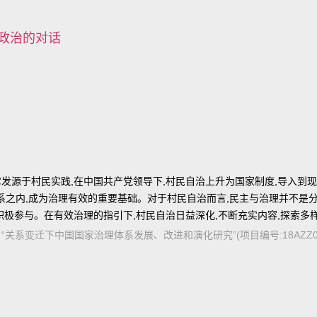
党政治的对话
发源于村民实践,在中国共产党领导下,村民自治上升为国家制度,导入到
系之内,成为治理有效的重要基础。对于村民自治而言,民主与治理并不是
极参与。在有效治理的指引下,村民自治日益深化,不断充实内容,探索多
金重点项目“关系变迁下中国国家治理体系发展、改进和演化研究”(项目编号:18AZZ0