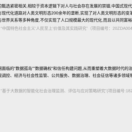
的甄选紧密相关,相较于资本逻辑下对人与社会存在发展的禁锢,中国式现
西方现代化道路对人类文明形态200余年的垄断,实现了对人类文明形态的
与世界关系等多种角度,不仅实现了人口规模最大的现代化,而且以共同富
金重大项目“中国特色社会主义‘人民至上’价值及其实践研究”（项目编号：20ZDA
面临的"数据孤岛""数据确权"和信任构建问题,从而重塑着大数据时代的
观调控、经济与社会性监管、公共服务、数据治理、社会征信等诸多领域带
基金重大项目“基于大数据的智能化社会治理监测、评估与应对策略研究”(项目编号:18