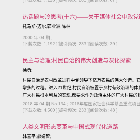
[下载次数: 7,126 ]
[被引频次: 261 ]
[阅读次数: 67 ]
热话题与冷思考(十六)——关于媒体社会中政
托马斯·迈尔,郭业洲,陈林
2000 年 04 期 ;
[下载次数: 1,192 ]
[被引频次: 233 ]
[阅读次数: 39 ]
民主与治理:村民自治的伟大创造与深化探索
徐勇;
村民自治是农村改革进程中党领导下亿万农民的伟大创造。它
增多的过程。进入21世纪,村民自治被置于乡村有效治理的体
广大村民根本利益的实现,都要求作为政治主体的广大村民的积
2018 年 04 期 No.134 ; 2018年度国家社会科学基
[下载次数: 4,560 ]
[被引频次: 233 ]
[阅读次数: 48 ]
人类文明形态变革与中国式现代化道路
韩喜平;郝婧智;