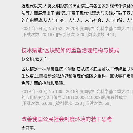
近现代以来,人类文明形态的历史演进与各国家对现代化道路
法等方面展示出了"新"意,丰富了现代化理念与实践,打破了
的自由解放,从人与自身、人与人、人与社会、人与自然、人
新形态。
2021 年 04 期 No.152 ; 2020年度国家社会科学基
[下载次数: 20,187 ]
[被引频次: 229 ]
[阅读次数: 443 ]
技术赋能:区块链如何重塑治理结构与模式
赵金旭;孟天广;
区块链是一种颠覆性技术革新,它从技术底层解决了传统互联网
生改变,进而推动公私边界和治理价值随之重构。区块链在宏
色等方面的挑战和局限。
2019 年 03 期 No.139 ; 2018年度国家社会科学
的应用研究”(项目编号:Z181100006118009)的阶段性成果
[下载次数: 5,639 ]
[被引频次: 228 ]
[阅读次数: 59 ]
改善我国公民社会制度环境的若干思考
俞可平;