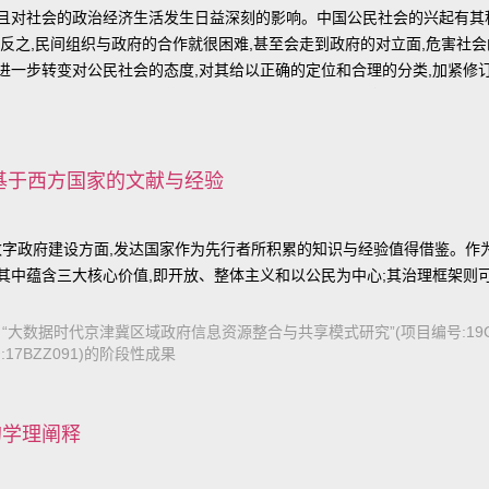
并且对社会的政治经济生活发生日益深刻的影响。中国公民社会的兴起有其
;反之,民间组织与政府的合作就很困难,甚至会走到政府的对立面,危害
,进一步转变对公民社会的态度,对其给以正确的定位和合理的分类,加紧修
助,又正确引导、合理规范,营造一个有利于公民社会健康成长的制度环境
基于西方国家的文献与经验
在数字政府建设方面,发达国家作为先行者所积累的知识与经验值得借鉴。作
;其中蕴含三大核心价值,即开放、整体主义和以公民为中心;其治理框架则
金青年项目“大数据时代京津冀区域政府信息资源整合与共享模式研究”(项目编号:19
7BZZ091)的阶段性成果
的学理阐释