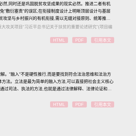
必然,同时还是巩固脱贫攻坚成果的现实必然。推进二者有机
免"敷衍塞责"的误区;在衔接制度设计上明晰顶层设计与基层
脱贫攻坚与乡村振兴的有机衔接,需以无缝对接原则、统筹推进
年度教育部重大攻关项目“习近平总书记关于扶贫的重要论述研究”(项目编
HTML
PDF
引用本文
解。"融入"不是硬性推行,而是要找到符合法治思维和法治方
体方法。立法是最为简单的融入方法,可以直接把社会主义核心
,通过司法、执法的方法,也就是通过法律解释、法律论证和法
HTML
PDF
引用本文