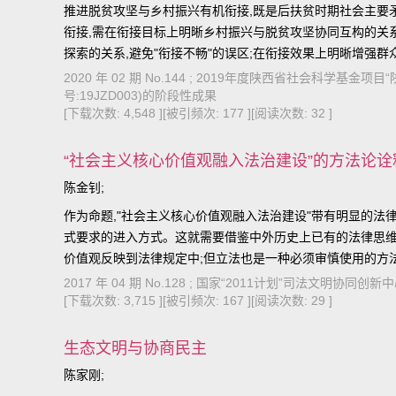
推进脱贫攻坚与乡村振兴有机衔接,既是后扶贫时期社会主要
衔接,需在衔接目标上明晰乡村振兴与脱贫攻坚协同互构的关系
探索的关系,避免"衔接不畅"的误区;在衔接效果上明晰增强
原则和梯度升级原则为基本遵循。
2020 年 02 期 No.144 ; 2019年度陕西省社会科学
号:19JZD003)的阶段性成果
[下载次数: 4,548 ]
[被引频次: 177 ]
[阅读次数: 32 ]
“社会主义核心价值观融入法治建设”的方法论诠
陈金钊;
作为命题,"社会主义核心价值观融入法治建设"带有明显的法
式要求的进入方式。这就需要借鉴中外历史上已有的法律思维
价值观反映到法律规定中;但立法也是一种必须审慎使用的方
律修辞的方法将社会主义核心价值观融入法治建设才是最重
2017 年 04 期 No.128 ; 国家“2011计划”司法文明协同创
[下载次数: 3,715 ]
[被引频次: 167 ]
[阅读次数: 29 ]
生态文明与协商民主
陈家刚;