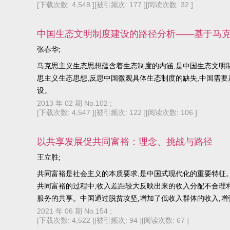
[下载次数: 4,548 ]
[被引频次: 177 ]
[阅读次数: 32 ]
中国生态文明制度建设的路径分析——基于马
张春华;
马克思主义生态思想蕴含着生态制度的内涵,是中国生态文明
思主义生态思想,反思中国微观具体生态制度的缺失,中国需
设。
2013 年 02 期 No.102 ;
[下载次数: 4,547 ]
[被引频次: 122 ]
[阅读次数: 106 ]
以共享发展促共同富裕：理念、挑战与路径
王立胜;
共同富裕是社会主义的本质要求,是中国式现代化的重要特征
共同富裕的过程中,收入差距较大反映出来的收入分配不合理
服务的共享。中国通过脱贫攻坚,增加了低收入群体的收入,
程中,要继续坚持共享发展理念,构建合理的收入分配制度和公
2021 年 06 期 No.154 ;
[下载次数: 4,522 ]
[被引频次: 94 ]
[阅读次数: 67 ]