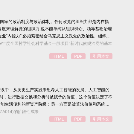
个国家的政治制度与政治体制。任何政党的组织力都是内在指
角度来理解党的组织力,也不能单纯从组织群众、领导基础治理
业"内控力",必须紧密结合马克思主义政党的政治性、组织性
。党的组织力是一个"综合概念",既是部分与整体的统一、个
”; 2019年度全国哲学社会科学基金一般项目“新时代依规治党的基本
指向的前提条件与力量源泉,外在指向是党的组织力的目标指向
HTML
PDF
引用本文
谱系中，从历史生产实践来思考人工智能的发展。人工智能的
”时，进行数据交换和分析时被赋予的价值，这个价值决定了不
智能生活便利的新资产阶级；另一方面是被算法价值和系统压
权利。因此，在这数字生产关系之下，我们亟需发明一种新的
ZA014)的阶段性成果
HTML
PDF
引用本文