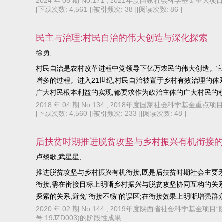
坚持守正创新、坚持开放包容，不断提升新时代文化的引领
2024 年 05 期 No.171 ; 2021年度国家社会科学
[下载次数: 4,561 ]
[被引频次: 38 ]
[阅读次数: 86 ]
民主与治理:村民自治的伟大创造与深化探索
徐勇;
村民自治是农村改革进程中党领导下亿万农民的伟大创造。它
增多的过程。进入21世纪,村民自治被置于乡村有效治理的体
广大村民根本利益的实现,都要求作为政治主体的广大村民的积
2018 年 04 期 No.134 ; 2018年度国家社会科学基
[下载次数: 4,560 ]
[被引频次: 233 ]
[阅读次数: 48 ]
后扶贫时期推进脱贫攻坚与乡村振兴有机衔接
卢黎歌;武星星;
推进脱贫攻坚与乡村振兴有机衔接,既是后扶贫时期社会主要
衔接,需在衔接目标上明晰乡村振兴与脱贫攻坚协同互构的关系
探索的关系,避免"衔接不畅"的误区;在衔接效果上明晰增强
原则和梯度升级原则为基本遵循。
2020 年 02 期 No.144 ; 2019年度陕西省社会科学
号:19JZD003)的阶段性成果