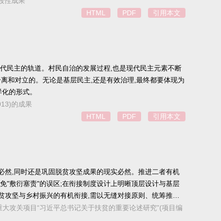
阶段性成果
HTML
PDF
引用本文
现代民主的轨道。村民自治的发展过程,也是现代民主元素不断
分离和对立的。无论是基层民主,还是有效治理,最终都要体现为
样化的形式。
13)的成果
HTML
PDF
引用本文
必然,同时还是巩固脱贫攻坚成果的现实必然。推进二者有机
免"敷衍塞责"的误区;在衔接制度设计上明晰顶层设计与基层
脱贫攻坚与乡村振兴的有机衔接,需以无缝对接原则、统筹推进
年度教育部重大攻关项目“习近平总书记关于扶贫的重要论述研究”(项目编