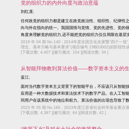
党的组织力的内外向度与政治意蕴
刘红凛;
任何政党的组织力都是建立在政党政治性、组织性、纪律性之
向与外在指向的统一。我国国情与党情、党的先进性、党的领
角度来理解党的组织力,还不能把党的组织力仅仅局限在基层党
与纪律性,从政治高度来审视党的组织力,坚持"党的建设、党
2019 年 04 期 No.140 ; 2014年度全国文化名家
理念、基本方略与基本要求”(项目编号:19BDJ002)的阶段性
人与组织的统一,也是对内与对外的统一,还是党的领导力、
[下载次数: 4,407 ]
[被引频次: 154 ]
[阅读次数: 34 ]
与价值归依。
从智能拜物教到算法价值——数字资本主义的
蓝江;
面对当代数字资本主义背景下的智能平台，不应该只从智能
应用是一种大数据技术和算法技术下的数字产品。在人工智能
同用户在该系统中的地位和权力。算法价值的出现也导致了
榨的流众无产阶级，他们处于不稳定的零工经济和临时性的
2023 年 05 期 No.165 ; 2023年度江苏省社会科学
[下载次数: 4,387 ]
[被引频次: 64 ]
[阅读次数: 42 ]
主体性，让那些被算法价值撕碎的流众无产阶级重新团结起