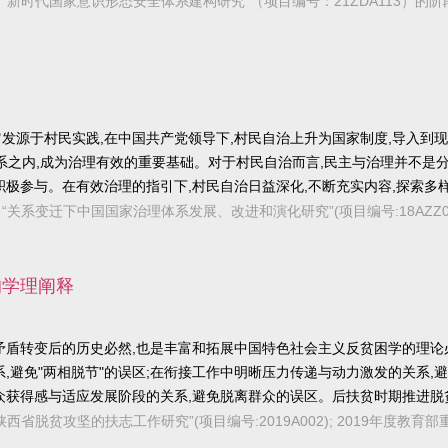
力、凝聚力、塑造力和辐射力。
基金重大项目“新时代国家意识形态安全体系建构研究”（项目编号：21ZDA113）的
发源于村民实践,在中国共产党领导下,村民自治上升为国家制度,导入到
系之内,成为治理有效的重要基础。对于村民自治而言,民主与治理并不是
极参与。在有效治理的指引下,村民自治日益深化,不断充实内容,探索多
金重点项目“关系变迁下中国国家治理体系发展、改进和演化研究”(项目编号:18AZZ0
的学理阐释
矛盾转变后的历史必然,也是丰富和拓展中国特色社会主义反贫困学的理论
,避免"两相脱节"的误区;在衔接工作中明晰压力传递与动力激发的关系,避
群众获得感与适应发展阶段的关系,避免脱离群众的误区。后扶贫时期推进
基金项目“陕西省脱贫攻坚的扶志工作研究”(项目编号:2019A002); 2019