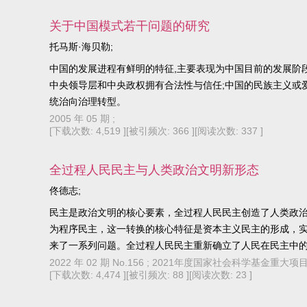
关于中国模式若干问题的研究
托马斯·海贝勒;
中国的发展进程有鲜明的特征,主要表现为中国目前的发展阶段
中央领导层和中央政权拥有合法性与信任;中国的民族主义或
统治向治理转型。
2005 年 05 期 ;
[下载次数: 4,519 ]
[被引频次: 366 ]
[阅读次数: 337 ]
全过程人民民主与人类政治文明新形态
佟德志;
民主是政治文明的核心要素，全过程人民民主创造了人类政
为程序民主，这一转换的核心特征是资本主义民主的形成，
来了一系列问题。全过程人民民主重新确立了人民在民主中
位，兼顾了民主的程序与实质，塑造了人类政治文明的新形
2022 年 02 期 No.156 ; 2021年度国家社会科学基金
[下载次数: 4,474 ]
[被引频次: 88 ]
[阅读次数: 23 ]