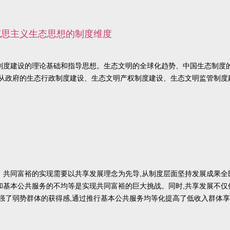
克思主义生态思想的制度维度
制度建设的理论基础和指导思想。生态文明的全球化趋势、中国生态制度
要从政府的生态行政制度建设、生态文明产权制度建设、生态文明监管制
。共同富裕的实现需要以共享发展理念为先导,从制度层面坚持发展成果全
和基本公共服务的不均等是实现共同富裕的巨大挑战。同时,共享发展不仅
增强了弱势群体的获得感,通过推行基本公共服务均等化提高了低收入群体
共服务均等化制度,做到发展成果为广大人民群众所共享,最终实现共同富