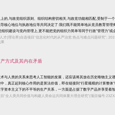
上的,与政党组织原则、组织结构密切相关,与政党功能相匹配,受制于一
导核心地位与执政地位等共同决定了:我们既不能简单地从党员教育管理
组织建设与党内管理上,更不能把党的组织力简单等同于行政"管理力"或企
的领导、党的事业"相辅相成、坚持党的组织力的内在指向与外在指向相统一
暨“四个一批”人才(理论界)自选项目“信息化时代的从严治党:热点与难点问题研究
成果
执政力与党内组织管理力的有机统一。其中,党的组织力的内在指向是外在
生产方式及其内在矛盾
技术与人类的关系来思考人工智能的发展，还应该将其放在历史唯物主义
中，真正起到核心作用的是算法价值，即在链接到“行星规模的计算整体
数字资本主义下的不平等的生产关系，一方面是占据了数字产品并享受着
劳动关系之中，甚至无法像以往一样团结起来以工会的方式来保障自己的
基金重点项目“全人类共同价值与构建人类命运共同体重大理念研究”(项目编号:23ZX
来。