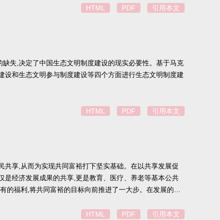
HTML
PDF
引用本文
的缺失,决定了中国生态文明制度建设的现实必要性。基于马克
度建设和生态文明参与制度建设等四个方面进行生态文明制度建
HTML
PDF
引用本文
民共享,从而为实现共同富裕打下坚实基础。在以共享发展促
仅是经济发展成果的共享,更是教育、医疗、养老等基本公共
享有的福利,将共同富裕的目标向前推进了一大步。在发展的过
裕。
HTML
PDF
引用本文