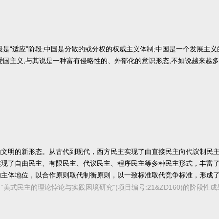
是“适应”阶段;中国是分散的或分权的权威主义体制;中国是一个发展主义
爱国主义,与其说是一种富有侵略性的、外部化的意识形态,不如说越来越多
治文明的新形态。从古代到现代，西方民主实现了由直接民主向代议制民
实现了自由民主、有限民主、代议民主、程序民主等多种民主形式，丰富
的主体地位，以合作原则取代制衡原则，以一致标准取代竞争标准，形成
态。
重大项目“美式民主的理论悖论与实践困境研究”(项目编号:21&ZD160)的阶段性成