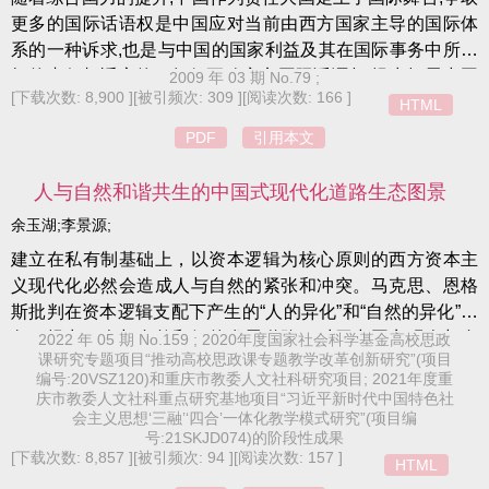
更多的国际话语权是中国应对当前由西方国家主导的国际体
系的一种诉求,也是与中国的国家利益及其在国际事务中所承
担的责任相适应的。如何正确定义国际话语权,提出拓展中国
2009 年 03 期 No.79 ;
[下载次数: 8,900 ]
[被引频次: 309 ]
[阅读次数: 166 ]
国际话语权的新思路,调整和发展中国的国际话语,使得中国的
HTML
国际话语和其国际地位相一致,是中国目前迫切需要解决的重
PDF
引用本文
要问题,也是中国的国家利益之所在。
人与自然和谐共生的中国式现代化道路生态图景
余玉湖;李景源;
建立在私有制基础上，以资本逻辑为核心原则的西方资本主
义现代化必然会造成人与自然的紧张和冲突。马克思、恩格
斯批判在资本逻辑支配下产生的“人的异化”和“自然的异化”现
象，提出了人与自然和解的发展道路，对于中国实现人与自
2022 年 05 期 No.159 ; 2020年度国家社会科学基金高校思政
课研究专题项目“推动高校思政课专题教学改革创新研究”(项目
然和谐共生的现代化建设具有重要指导价值。中国式现代化
编号:20VSZ120)和重庆市教委人文社科研究项目; 2021年度重
道路是实现人与自然和解之路，是实现人与自然和谐共生的
庆市教委人文社科重点研究基地项目“习近平新时代中国特色社
发展之路，是有别于西方资本主义现代化之路。中国式现代
会主义思想‘三融’‘四合’一体化教学模式研究”(项目编
号:21SKJD074)的阶段性成果
化生态发展之路打破了西方资本主义现代化的一元化模式，
[下载次数: 8,857 ]
[被引频次: 94 ]
[阅读次数: 157 ]
HTML
为其他国家坚持可持续发展、为广大发展中国家探索适合本