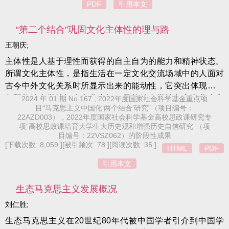
国发展的现代化道路贡献了中国智慧和中国方案。
PDF
引用本文
“第二个结合”巩固文化主体性的理与路
王朝庆;
主体性是人基于理性而获得的自主自为的能力和精神状态。
所谓文化主体性，是指生活在一定文化交流场域中的人面对
古今中外文化关系时所显示出来的能动性，它突出体现为人
们既能够自觉地拥有文化意识，又能够自觉地坚定文化自主
2024 年 01 期 No.167 ; 2022年度国家社会科学基金重点项
目“马克思主义中国化‘两个结合’研究”（项目编号：
和增进文化认同，同时又能自觉地掌握科学的文化发展方法
22AZD003），2022年度国家社会科学基金高校思政课研究专
并能实现文化创新。“第二个结合”超越了中国近代以来其他文
项“高校思政课培育大学生大历史观和增强历史自信研究”（项
化流派给出的各种文化发展方案，有力地巩固了文化主体
目编号：22VSZ062）的阶段性成果
[下载次数: 8,059 ]
[被引频次: 78 ]
[阅读次数: 35 ]
性，主要表现在五个方面，即唤醒了人民群众的文化意识，
HTML
PDF
促进了人民群众独立自主地对待外来文化，强化了人民群众
引用本文
对本民族文化的理性认同，开创了文化创新发展的科学方法
以及造就了新的文化生命体。
生态马克思主义发展概况
刘仁胜;
生态马克思主义在20世纪80年代被中国学者引介到中国学