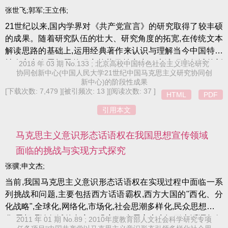
中华民族的文化自信有着重要意义。
张世飞;郭军;王立伟;
21世纪以来,国内学界对《共产党宣言》的研究取得了较丰硕
的成果。随着研究队伍的壮大、研究角度的拓宽,在传统文本
解读思路的基础上,运用经典著作来认识与理解当今中国特色
社会主义发展问题的研究趋势日益突出。上述研究领域的新
2018 年 03 期 No.133 ; 北京高校中国特色社会主义理论研究
协同创新中心(中国人民大学21世纪中国马克思主义研究协同创
变化,为马克思主义中国化和大众化发展提供了新的思想源流,
新中心)的阶段性成果
助推了马克思主义在中国的新发展。
[下载次数: 7,479 ]
[被引频次: 13 ]
[阅读次数: 37 ]
HTML
PDF
引用本文
马克思主义意识形态话语权在我国思想宣传领域
面临的挑战与实现方式探究
张骥;申文杰;
当前,我国马克思主义意识形态话语权在实现过程中面临一系
列挑战和问题,主要包括西方话语霸权,西方大国的"西化、分
化战略",全球化,网络化,市场化,社会思潮多样化,民众思想复杂
化,思想理论领域的杂音、噪音,马克思主义意识形态话语权行
2011 年 01 期 No.89 ; 2010年度教育部人文社会科学研究专项