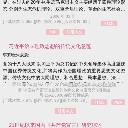
界。在过去的20年中,生态马克思主义主要经历了四种理论形
态,分别为生态危机理论、双重矛盾理论、革命的生态社会主
义理论以及马克思的生态学理论。这四种理论形态反映了生
2006 年 03 期 ;
[下载次数: 8,056 ]
[被引频次: 295 ]
[阅读次数: 93 ]
态马克思主义从不承认马克思具有生态学思想发展到发掘马
HTML
克思系统的生态学这一完整的过程,为解决全球化背景下的资
PDF
引用本文
本主义生态环境危机提供了一种马克思主义的解决方案。
习近平治国理政思想的传统文化意蕴
李安增;朱辰晨;
党的十八大以来,以习近平为总书记的中央领导集体高度重视
中国优秀传统文化,并将其作为治国理政的重要思想文化资
源。传统文化中的大同理想、和合思想、民本思想、法治传
统、正义思想、修身思想、廉政思想等是中华文化中仍具有
2016 年 04 期 No.122 ; 2015年度国家社会科学规划重点项
目“中国共产党理论创新的传统文化向度研究”(项目编
当代价值的宝贵思想资源。习近平治国理政思想继承了其精
号:15ADJ008)的阶段性成果
华,并对其进行了创造性转化和创新性发展。同时,习近平治国
[下载次数: 7,675 ]
[被引频次: 98 ]
[阅读次数: 79 ]
HTML
PDF
理政思想也凸显了中华民族独特的思维方式:整体思维方式、
引用本文
务实思维方式、辩证思维方式和创新思维方式。探讨习近平
治国理政思想的传统文化意蕴,对于准确把握习近平治国理政
21世纪以来国内《共产党宣言》研究综述
思想、更好地从传统文化的丰厚滋养中汲取历史智慧、增强