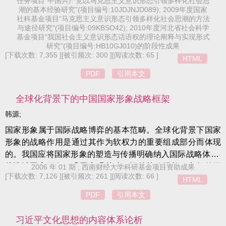
任务项目“中国共产党以马克思主义意识形态引领多样化社会思
使方式简单化等方面。要应对挑战、解决问题,就要积极探索
潮的基本经验研究”(项目编号:10JDJNJD089); 2009年度国家
马克思主义意识形态话语权的实现方式。
社科基金项目“马克思主义意识形态引领多样化社会思潮的方法
与途径研究”(项目编号:09KBSO42); 2010年度河北省社会科学
基金项目“我国社会主义意识形态话语权的理论阐释与实现形式
研究”(项目编号:HB10GJ010)的阶段性成果
[下载次数: 7,355 ]
[被引频次: 300 ]
[阅读次数: 65 ]
HTML
PDF
引用本文
全球化背景下的中国国家形象战略框架
韩源;
国家形象属于国际战略博弈的基本范畴。全球化背景下国家
形象的战略作用是通过其作为软权力的重要组成部分而体现
的。我国应将国家形象的塑造与传播明确纳入国际战略体系,
从设计国家形象、巩固客观基础、运筹战略措施、占领传媒
2006 年 01 期 ; 西南财经大学科研基金项目资助成果
[下载次数: 7,126 ]
[被引频次: 261 ]
[阅读次数: 66 ]
制高点等方面构建起中国国家形象战略框架。
HTML
PDF
引用本文
习近平文化思想的内容体系论析