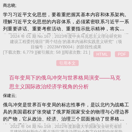
商志晓;
学习习近平文化思想，要着重把握其基本内容和体系架构。
理解习近平文化思想的内容体系，必须紧密联系习近平一系
列重要讲话、重要考察活动、重要指示批示精神，将实践工
作层面的部署推进与思维认识层面的理念创新有机统一，进
2024 年 01 期 No.167 ; 2023年度中央马克思主义理论研究和
建设工程委托项目“‘两个结合’的基本内涵和实践意义研究”（项
行综合思考和深化探析。习近平文化思想内容丰富，由四个
目编号：2023MYB004）的阶段性成果
主要方面(即“总论”“分论”“知论”“行论”)与一系列重要论述构成
[下载次数: 6,779 ]
[被引频次: 58 ]
[阅读次数: 21 ]
HTML
PDF
一个内在联通、结构严谨的逻辑架构，展现出习近平文化思
引用本文
想的博大精深和内容体系的厚重严谨。习近平文化思想的内
容体系仍在发展完善之中，我们须以辩证思维去理解把握，
百年变局下的俄乌冲突与世界格局演变——马克
以科学方法去践行落实。
思主义国际政治经济学视角的分析
保建云;
俄乌冲突是世界百年变局的标志性事件，是以北约为战略工
具的美国霸权扩张突破了俄罗斯国家安全的物理与心理边界
的产物，它从政治、经济、治理三个层面推动了世界格局的
演变和重塑，已经成为西方国家与非西方国家之间双边与多
2022 年 04 期 No.158 ; 2022年度新疆大学国家安全研究省部
共建协同创新中心重点项目“西北边疆社会数字化转型中的风险