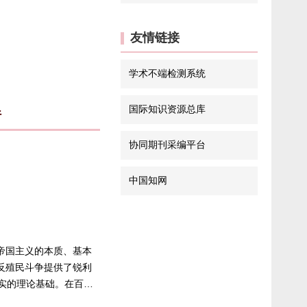
友情链接
学术不端检测系统
国际知识资源总库
行
协同期刊采编平台
中国知网
了帝国主义的本质、基本
反殖民斗争提供了锐利
实的理论基础。在百年
霸凌、地缘冲突等新现