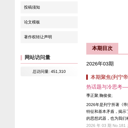
投稿须知
论文模板
著作权转让声明
本期目次
网站访问量
2026年03期
总访问量:
451,310
本期聚焦(列宁
热话题与冷思考—
季正聚;鞠俊俊;
2026年是列宁所著《
特征和基本矛盾，揭示
的思想武器，也为我们
变局加速演进和国际形
2026 年 03 期 No.181 ;