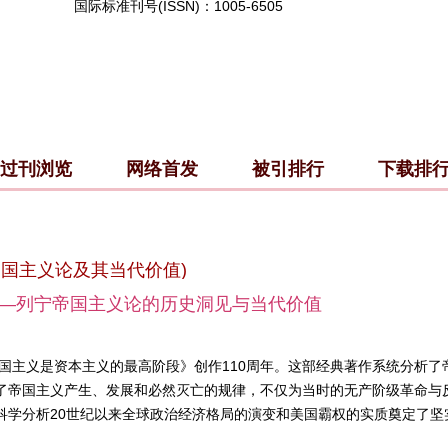
国际标准刊号(ISSN)：1005-6505
过刊浏览
网络首发
被引排行
下载排
帝国主义论及其当代价值)
—列宁帝国主义论的历史洞见与当代价值
帝国主义是资本主义的最高阶段》创作110周年。这部经典著作系统分析
了帝国主义产生、发展和必然灭亡的规律，不仅为当时的无产阶级革命与
科学分析20世纪以来全球政治经济格局的演变和美国霸权的实质奠定了坚
势变乱交织的当下，经济金融化、数字垄断、科技霸权、逆全球化、贸易